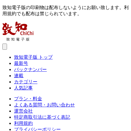
致知電子版の印刷物は配布しないようにお願い致します。利
用規約でも配布は禁じられています。
致知電子版 トップ
最新号
バックナンバー
連載
カテゴリー
人気記事
プラン・料金
よくある質問・お問い合わせ
運営会社
特定商取引法に基づく表記
利用規約
プライバシーポリシー