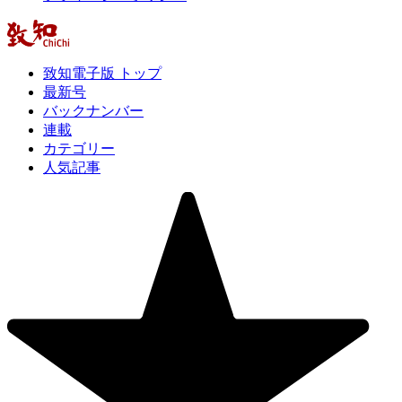
致知電子版 トップ
最新号
バックナンバー
連載
カテゴリー
人気記事