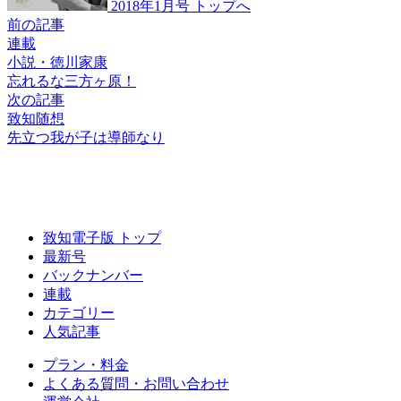
2018年1月号 トップへ
前の記事
連載
小説・徳川家康
忘れるな三方ヶ原！
次の記事
致知随想
先立つ我が子は導師なり
致知電子版 トップ
最新号
バックナンバー
連載
カテゴリー
人気記事
プラン・料金
よくある質問・お問い合わせ