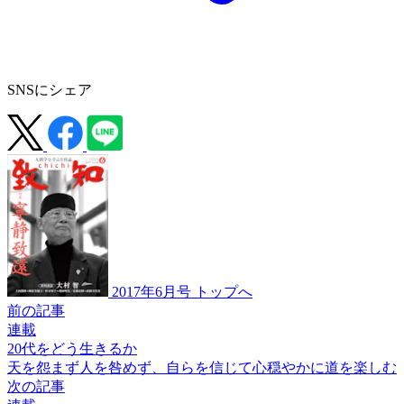
SNSにシェア
2017年6月号 トップへ
前の記事
連載
20代をどう生きるか
天を怨まず人を咎めず、
自らを信じて心穏やかに
道を楽しむ
次の記事