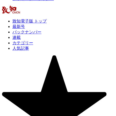
致知電子版 トップ
最新号
バックナンバー
連載
カテゴリー
人気記事