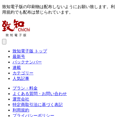
致知電子版の印刷物は配布しないようにお願い致します。利
用規約でも配布は禁じられています。
致知電子版 トップ
最新号
バックナンバー
連載
カテゴリー
人気記事
プラン・料金
よくある質問・お問い合わせ
運営会社
特定商取引法に基づく表記
利用規約
プライバシーポリシー