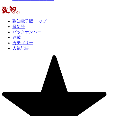
致知電子版 トップ
最新号
バックナンバー
連載
カテゴリー
人気記事