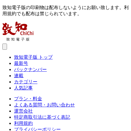
致知電子版の印刷物は配布しないようにお願い致します。利
用規約でも配布は禁じられています。
致知電子版 トップ
最新号
バックナンバー
連載
カテゴリー
人気記事
プラン・料金
よくある質問・お問い合わせ
運営会社
特定商取引法に基づく表記
利用規約
プライバシーポリシー