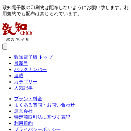
致知電子版の印刷物は配布しないようにお願い致します。利
用規約でも配布は禁じられています。
致知電子版 トップ
最新号
バックナンバー
連載
カテゴリー
人気記事
プラン・料金
よくある質問・お問い合わせ
運営会社
特定商取引法に基づく表記
利用規約
プライバシーポリシー