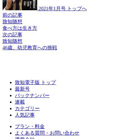
2021年1月号 トップへ
前の記事
致知随想
食べ方は生き方
次の記事
致知随想
46歳、
幼児教育への挑戦
致知電子版 トップ
最新号
バックナンバー
連載
カテゴリー
人気記事
プラン・料金
よくある質問・お問い合わせ