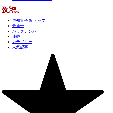
致知電子版 トップ
最新号
バックナンバー
連載
カテゴリー
人気記事