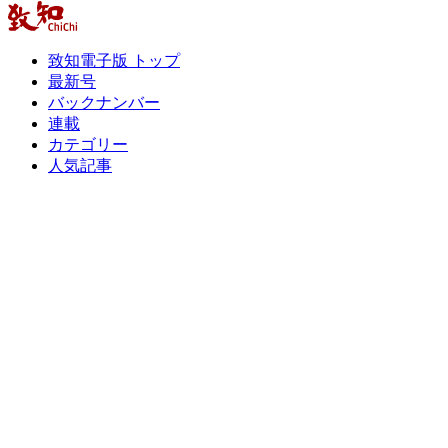
致知電子版 トップ
最新号
バックナンバー
連載
カテゴリー
人気記事