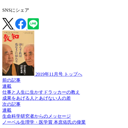
SNSにシェア
2019年11月号 トップへ
前の記事
連載
仕事と人生に生かすドラッカーの教え
成果をあげる人と
あげない人の差
次の記事
連載
生命科学研究者からのメッセージ
ノーベル生理学・医学賞
本庶佑氏の偉業