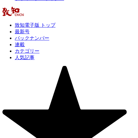
致知電子版 トップ
最新号
バックナンバー
連載
カテゴリー
人気記事