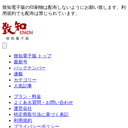
致知電子版の印刷物は配布しないようにお願い致します。利
用規約でも配布は禁じられています。
致知電子版 トップ
最新号
バックナンバー
連載
カテゴリー
人気記事
プラン・料金
よくある質問・お問い合わせ
運営会社
特定商取引法に基づく表記
利用規約
プライバシーポリシー