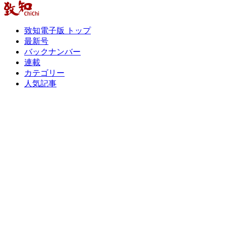
致知電子版 トップ
最新号
バックナンバー
連載
カテゴリー
人気記事