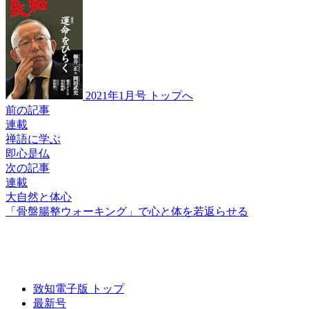
2021年1月号 トップへ
前の記事
連載
禅語に学ぶ
即心是仏
次の記事
連載
大自然と体心
「骨盤腸整ウォーキング」で
心と体を若返らせる
致知電子版 トップ
最新号