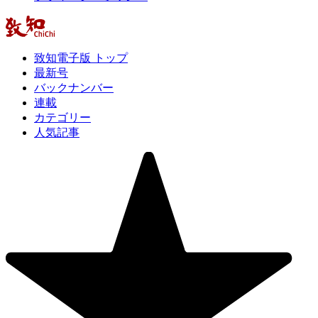
致知電子版 トップ
最新号
バックナンバー
連載
カテゴリー
人気記事