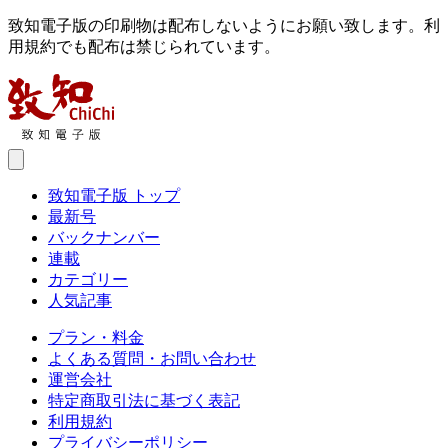
致知電子版の印刷物は配布しないようにお願い致します。利
用規約でも配布は禁じられています。
致知電子版 トップ
最新号
バックナンバー
連載
カテゴリー
人気記事
プラン・料金
よくある質問・お問い合わせ
運営会社
特定商取引法に基づく表記
利用規約
プライバシーポリシー