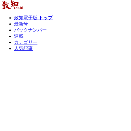
致知電子版 トップ
最新号
バックナンバー
連載
カテゴリー
人気記事