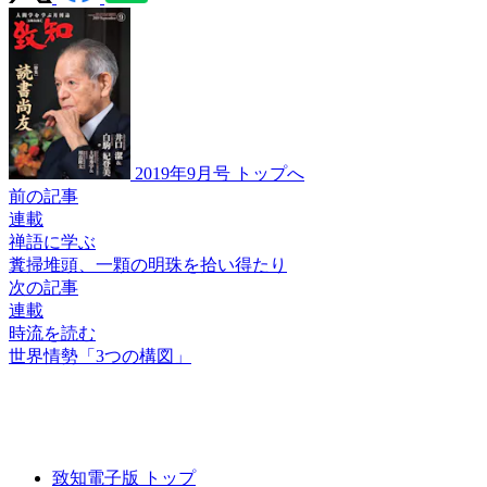
2019年9月号 トップへ
前の記事
連載
禅語に学ぶ
糞掃堆頭、
一顆の明珠を拾い得たり
次の記事
連載
時流を読む
世界情勢「3つの構図」
致知電子版 トップ