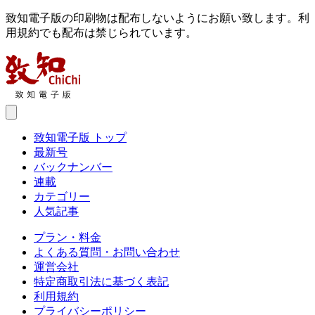
致知電子版の印刷物は配布しないようにお願い致します。利
用規約でも配布は禁じられています。
致知電子版 トップ
最新号
バックナンバー
連載
カテゴリー
人気記事
プラン・料金
よくある質問・お問い合わせ
運営会社
特定商取引法に基づく表記
利用規約
プライバシーポリシー