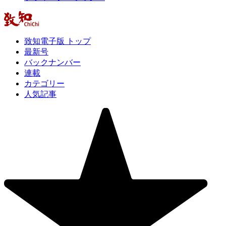
致知電子版 トップ
最新号
バックナンバー
連載
カテゴリー
人気記事