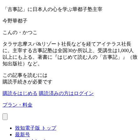
「古事記」に日本人の心を学ぶ華都子塾主宰
今野華都子
こんの・かつこ
タラサ志摩スパ&リゾート社長などを経てアイテラス社長
に。主宰する古事記塾は全国30か所以上、受講生は1,000人
以上にも上る。著書に『はじめて読む人の「古事記」』（致
知出版社）など。
この記事を読むには
購読手続きが必要です
購読をはじめる
購読済みの方はログイン
プラン・料金
致知電子版 トップ
最新号