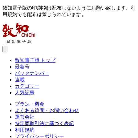
致知電子版の印刷物は配布しないようにお願い致します。利
用規約でも配布は禁じられています。
致知電子版 トップ
最新号
バックナンバー
連載
カテゴリー
人気記事
プラン・料金
よくある質問・お問い合わせ
運営会社
特定商取引法に基づく表記
利用規約
プライバシーポリシー