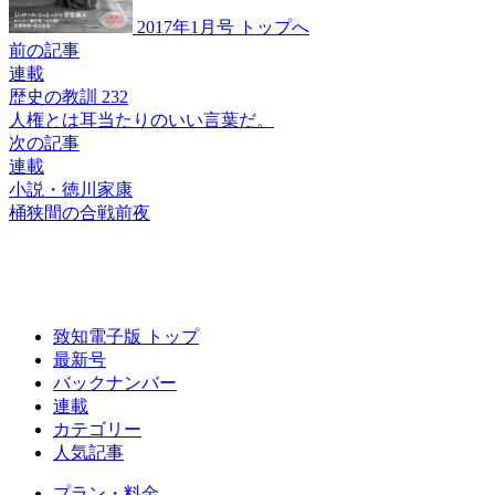
2017年1月号 トップへ
前の記事
連載
歴史の教訓 232
人権とは
耳当たりのいい言葉だ。
次の記事
連載
小説・徳川家康
桶狭間の合戦前夜
致知電子版 トップ
最新号
バックナンバー
連載
カテゴリー
人気記事
プラン・料金