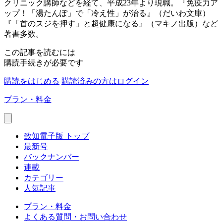
クリニック講師などを経て、平成23年より現職。『免疫力ア
ップ！「湯たんぽ」で「冷え性」が治る』（だいわ文庫）
『「首のスジを押す」と超健康になる』（マキノ出版）など
著書多数。
この記事を読むには
購読手続きが必要です
購読をはじめる
購読済みの方はログイン
プラン・料金
致知電子版 トップ
最新号
バックナンバー
連載
カテゴリー
人気記事
プラン・料金
よくある質問・お問い合わせ