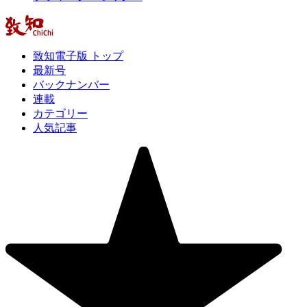
致知電子版 トップ
最新号
バックナンバー
連載
カテゴリー
人気記事